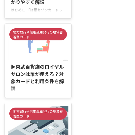
かりやすく解説
ビス、東武グループでの優待など
が用意されており、利用スタイル
はじめに 「静銀セゾンカードっ
によってお得さが変わるカードで
て、毎月いつまでの利用分が請求
す。 この記事では、東武カード
対象になるの？」「引き落とし日
ゴールドの特典一覧や年会費、優
は何日なのか分からなくて不
地方銀行や信用金庫発行の地域密
待内容、 ...
安…」「締め日を知らないまま使
着型カード
っていて、請求額が思ったより多
くなったらどうしよう」と感じて
いませんか。 静銀セゾンカード
2026/6/3
は、買い物やネットショッピン
グ、スマートフォン料金などをま
▶東武百貨店のロイヤル
とめて支払える便利なクレジット
サロンは誰が使える？対
カードです。ただ、締め日や引き
象カードと利用条件を解
落とし日を把握していないと、支
説
払い予定が分かりにくくなること
があります。 この記事では、静
はじめに 「東武百貨店のロイヤ
銀セゾンカードの締め日と引き落
ルサロンって、誰でも利用できる
とし日の基本ルール、利用明細の
の？」「東武カードゴールドがあ
地方銀行や信用金庫発行の地域密
確認方 ...
れば入れるのかな…」と気になっ
着型カード
ていませんか。 池袋店でロイヤ
ルサロンの案内を見かけたり、外
商カードを提示して入っていく人
2026/3/21