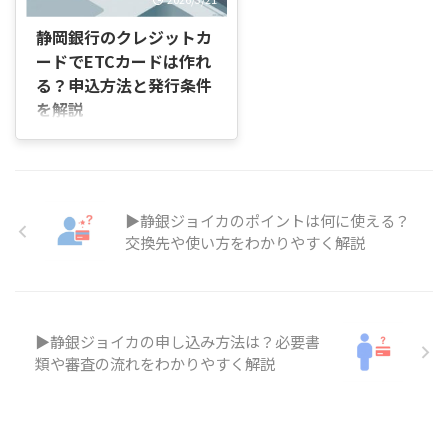
を見たりして、「自分も利用でき
るの？」「どんな条件がある
静岡銀行のクレジットカ
の？」と調べる方も多いですよ
ードでETCカードは作れ
ね。 ただ、東武カードと外商カ
る？申込方法と発行条件
ード、お得意様制度の違いは少し
を解説
分かりにくく、「結局どのカード
が対象なの？」と迷ってしまうこ
はじめに 「静岡銀行のクレジッ
ともあります。 この記事では、
トカードを持っているけど、ETC
東武百貨店のロイヤルサロンを利
カードも一緒に作れるのかな？」
用できる主なカードの種類や利用
「申し込みはどこからするの？」
条件、 ...
「年会費や発行条件も知っておき
▶静銀ジョイカのポイントは何に使える？
たい」と感じている方も多いので
交換先や使い方をわかりやすく解説
はないでしょうか。 実際にETCカ
ードを使う場面を考えると、高速
道路の料金所でスムーズに通過し
たい、現金のやり取りを減らした
いなど、具体的なメリットが気に
▶静銀ジョイカの申し込み方法は？必要書
なりますよね。 結論として、静
類や審査の流れをわかりやすく解説
岡銀行のクレジットカードを利用
している場合は、ETCカードを追
加で発行することができますが、
申し込み方法や発行までの流れ、