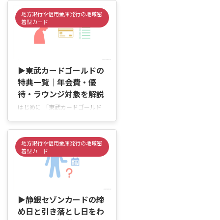
ば入れるの？」「東武・西武・エ
地方銀行や信用金庫発行の地域密
ポスのラウンジは何が違うの？」
着型カード
と気になりますよね。 買い物や
待ち合わせの合間に少し休みたく
ても、外商カード限定なのか、ゴ
2026/6/3
ールドカードだけで使えるのか、
店舗によって条件が違うため迷う
▶東武カードゴールドの
こともあります。 池袋周辺のラ
特典一覧｜年会費・優
ウンジは、“ゴールドカードがあ
待・ラウンジ対象を解説
れば全部使える”と思われがちで
はじめに 「東武カードゴールド
すが、実際には利用条件やサービ
って、年会費に見合う特典はある
ス内容が大きく異なります。 こ
の？」「空港ラウンジや東武グル
の記事では、百貨店ラウンジとカ
ープの優待はどこまで使える
ードラウンジの違いを整理し、対
地方銀行や信用金庫発行の地域密
の？」 と気になっていません
象カードや使い方、確認ポイント
着型カード
か。 東武線や東武百貨店をよく
...
利用している方の中には、「普通
のカードとの違いが分からない」
2026/6/4
「ゴールドにするメリットはある
のかな」と迷っている方もいるで
▶静銀セゾンカードの締
しょう。 東武カードゴールド
め日と引き落とし日をわ
は、ポイント還元や旅行関連サー