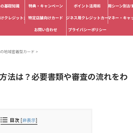
カの基礎知識
特典・キャンペーン
ポイント活用術
利用シーン別お
向けクレジットカード
特定店舗向けカード
ビジネス用クレジットカード
電子マネー・キャ
お問い合わせ
プライバシーポリシー
の地域密着型カード
>
方法は？必要書類や審査の流れをわ
目次
[
非表示
]