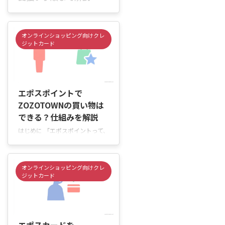
はじめに 「エポスポイントって、
ZOZOTOWNの支払いに使える
の？」「貯まったポイントで服や
オンラインショッピング向けクレ
スニーカーをお得に購入したい」
ジットカード
と思っていませんか。 エポスポ
イントは、ZOZOTOWNの支払い
画面で直接使うのではなく、エポ
2026/6/4
スプリペイドカードへ移行して利
用する仕組みです。 そのため、
エポスポイントで
買い物前にポイント移行とカード
ZOZOTOWNの買い物は
登録を済ませておくと、スムーズ
できる？仕組みを解説
に支払いできます。 この記事で
はじめに 「エポスポイントって、
は、エポスポイントを
ZOZOTOWNの支払いで使える
ZOZOTOWNで使う方法や支払い
の？」「貯まったポイントで洋服
手順、利用前に確認しておきたい
やスニーカーをお得に購入した
ポイントをわかりやすくご紹介し
オンラインショッピング向けクレ
い」と思っていませんか。 エポ
ます。 エポスポイントはZO ...
ジットカード
スポイントは、使い方を知ってお
けばZOZOTOWNの買い物にも活
用できます。ただし、利用方法に
2026/6/4
よってはポイントを使えなかった
り、思ったようにポイントが貯ま