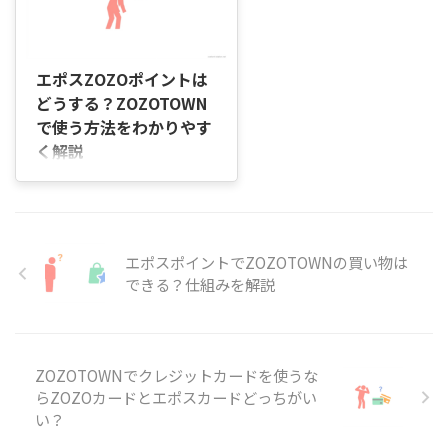
い…」と迷っていませんか。
ZOZOTOWNで使うカードを選ぶ
2026/6/4
ときは、ZOZOTOWNでの利用頻
度や、普段の買い物でも使いたい
エポスZOZOポイントは
かを確認することが大切です。
どうする？ZOZOTOWN
ZOZOTOWNでの買い物が中心な
で使う方法をわかりやす
らZOZOカードが向いている場合
く解説
があります。一方で、ネット通販
や普段のお買い物でも幅広く使い
はじめに 「エポスカードで貯ま
たい場合は、エポスカードのほう
ったポイントは、ZOZOTOWNで
が使いやすいこともあります。
も使えるの？」「ポイントを使い
どちらが合う ...
たいけれど、支払い方法がよく分
からない…」と迷っていません
エポスポイントでZOZOTOWNの買い物は
か。 エポスポイントは便利に使
できる？仕組みを解説
えるポイントですが、
ZOZOTOWNでは使い方によって
はポイントが反映されず、通常ど
おりカード決済になることがあり
ZOZOTOWNでクレジットカードを使うな
ます。 たとえば、ZOZOTOWNで
らZOZOカードとエポスカードどっちがい
買い物をするときに「ポイントで
い？
支払いたい」と思っていても、事
前の設定や利用方法を知らない