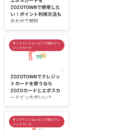
エポスカードを
らなかったりすることもありま
ZOZOTOWNで使用した
す。 そのため、購入前にポイン
い！ポイント利用方法も
トの使い方や注意点を確認してお
あわせて解説
くことが大切です。 この記事で
は、エポスポイントを
はじめに 「エポスカードって、
ZOZOTOWNで使う方法や支払い
ZOZOTOWNの支払いで使える
手順、利用前に確認しておきたい
の？」「エポスポイントを使って
オンラインショッピング向けクレ
ポ ...
お得に買い物したいけれど、使い
ジットカード
方がよく分からない…」「支払い
のときにエラーになったらどうし
よう」と不安に感じていません
2026/6/4
か。 エポスカードはZOZOTOWN
で利用できますが、エポスポイン
ZOZOTOWNでクレジッ
トを買い物代に充てたい場合は、
トカードを使うなら
事前に設定や準備が必要になるこ
ZOZOカードとエポスカ
とがあります。 また、プリペイ
ードどっちがいい？
ド残高不足や入力内容の間違いな
どが原因で、うまく利用できない
はじめに 「ZOZOTOWNで買い物
ケースもあります。 そのため、購
するなら、ZOZOカードとエポス
入前に「エポスカードで支払うの
カードはどちらがお得なの？」
オンラインショッピング向けクレ
か」「エポスポイントを ...
「服やスニーカーを買うときに、
ジットカード
どちらを選べばいいのか分からな