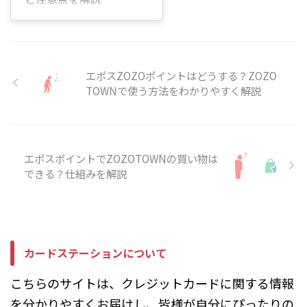
ド残高不足や入力内容の間違いな
どが原因で、うまく利用できない
はじめに 「エポスポイントって、
ケースもあります。 そのため、購
ZOZOTOWNの買い物で使える
入前に「エポスカードで支払うの
の？」 「エポスカードで貯めた
か」「エポスポイントを ...
ポイントを、洋服やスニーカーの
購入に使いたいけれど、方法がよ
エポスZOZOポイントはどうする？ZOZO
く分からない…」と感じていませ
TOWNで使う方法をわかりやすく解説
んか。 エポスポイントは
ZOZOTOWNの買い物にも活用で
きますが、レジ画面でそのままポ
イント払いを選ぶ仕組みではあり
ません。そのため、使い方を知ら
エポスポイントでZOZOTOWNの買い物は
ないまま購入すると、通常どおり
できる？仕組みを解説
カード決済になることがありま
す。 また、エポスプリペイドカ
ードへのポイント移行や残高確認
をしていないと、「ポイントを使
ったつもりだったのに使えていな
...
カードステーションについて
こちらのサイトは、クレジットカードに関する情報
を分かりやすくお届けし、皆様が自分にぴったりの