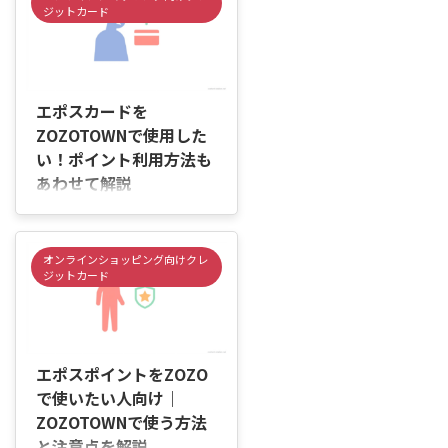
また、「エポスポイントはそのま
「服やスニーカーを買うときに、
ジットカード
...
どちらを選べばいいのか分からな
い…」と迷っていませんか。
ZOZOTOWNで使うカードを選ぶ
2026/6/4
ときは、ZOZOTOWNでの利用頻
度や、普段の買い物でも使いたい
エポスカードを
かを確認することが大切です。
ZOZOTOWNで使用した
ZOZOTOWNでの買い物が中心な
い！ポイント利用方法も
らZOZOカードが向いている場合
あわせて解説
があります。一方で、ネット通販
や普段のお買い物でも幅広く使い
はじめに 「エポスカードって、
たい場合は、エポスカードのほう
ZOZOTOWNの支払いで使える
が使いやすいこともあります。
の？」「エポスポイントを使って
オンラインショッピング向けクレ
どちらが合う ...
お得に買い物したいけれど、使い
ジットカード
方がよく分からない…」「支払い
のときにエラーになったらどうし
よう」と不安に感じていません
2026/6/4
か。 エポスカードはZOZOTOWN
で利用できますが、エポスポイン
エポスポイントをZOZO
トを買い物代に充てたい場合は、
で使いたい人向け｜
事前に設定や準備が必要になるこ
ZOZOTOWNで使う方法
とがあります。 また、プリペイ
と注意点を解説