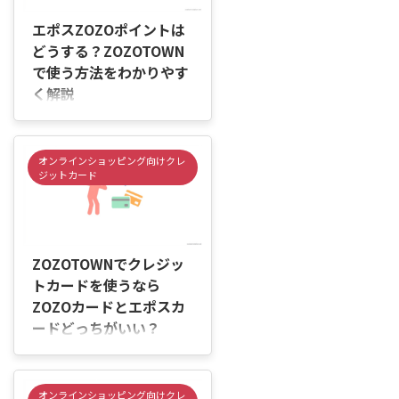
よってはポイントを使えなかった
り、思ったようにポイントが貯ま
エポスZOZOポイントは
らなかったりすることもありま
どうする？ZOZOTOWN
す。 そのため、購入前にポイン
で使う方法をわかりやす
トの使い方や注意点を確認してお
く解説
くことが大切です。 この記事で
は、エポスポイントを
はじめに 「エポスカードで貯ま
ZOZOTOWNで使う方法や支払い
ったポイントは、ZOZOTOWNで
手順、利用前に確認しておきたい
も使えるの？」「ポイントを使い
オンラインショッピング向けクレ
ポ ...
たいけれど、支払い方法がよく分
ジットカード
からない…」と迷っていません
か。 エポスポイントは便利に使
えるポイントですが、
2026/6/4
ZOZOTOWNでは使い方によって
はポイントが反映されず、通常ど
ZOZOTOWNでクレジッ
おりカード決済になることがあり
トカードを使うなら
ます。 たとえば、ZOZOTOWNで
ZOZOカードとエポスカ
買い物をするときに「ポイントで
ードどっちがいい？
支払いたい」と思っていても、事
前の設定や利用方法を知らない
はじめに 「ZOZOTOWNで買い物
と、ポイントを使わずに決済が完
するなら、ZOZOカードとエポス
了してしまうことがあります。
カードはどちらがお得なの？」
オンラインショッピング向けクレ