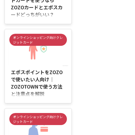
トカードを使うなら
す。 そのため、購入前にポイン
ZOZOカードとエポスカ
トの使い方や注意点を確認してお
ードどっちがいい？
くことが大切です。 この記事で
は、エポスポイントを
はじめに 「ZOZOTOWNで買い物
ZOZOTOWNで使う方法や支払い
するなら、ZOZOカードとエポス
手順、利用前に確認しておきたい
カードはどちらがお得なの？」
オンラインショッピング向けクレ
ポ ...
「服やスニーカーを買うときに、
ジットカード
どちらを選べばいいのか分からな
い…」と迷っていませんか。
ZOZOTOWNで使うカードを選ぶ
2026/6/4
ときは、ZOZOTOWNでの利用頻
度や、普段の買い物でも使いたい
エポスポイントをZOZO
かを確認することが大切です。
で使いたい人向け｜
ZOZOTOWNでの買い物が中心な
ZOZOTOWNで使う方法
らZOZOカードが向いている場合
と注意点を解説
があります。一方で、ネット通販
や普段のお買い物でも幅広く使い
はじめに 「エポスポイントって、
たい場合は、エポスカードのほう
ZOZOTOWNの買い物で使える
が使いやすいこともあります。
の？」 「エポスカードで貯めた
オンラインショッピング向けクレ
どちらが合う ...
ポイントを、洋服やスニーカーの
ジットカード
購入に使いたいけれど、方法がよ
く分からない…」と感じていませ