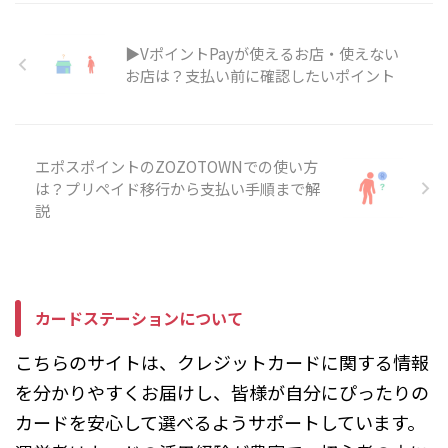
入前に「エポスカードで支払うの
の？」「貯まったポイントで服や
か」「エポスポイントを ...
スニーカーをお得に購入したい」
と思っていませんか。 エポスポ
▶VポイントPayが使えるお店・使えない
イントは、ZOZOTOWNの支払い
お店は？支払い前に確認したいポイント
画面で直接使うのではなく、エポ
スプリペイドカードへ移行して利
用する仕組みです。 そのため、
買い物前にポイント移行とカード
エポスポイントのZOZOTOWNでの使い方
登録を済ませておくと、スムーズ
は？プリペイド移行から支払い手順まで解
に支払いできます。 この記事で
説
は、エポスポイントを
ZOZOTOWNで使う方法や支払い
手順、利用前に確認しておきたい
ポイントをわかりやすくご紹介し
ます。 エポスポイントはZO ...
カードステーションについて
こちらのサイトは、クレジットカードに関する情報
を分かりやすくお届けし、皆様が自分にぴったりの
カードを安心して選べるようサポートしています。