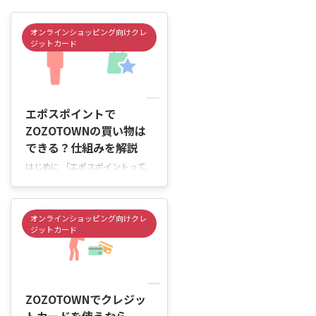
オンラインショッピング向けクレ
ジットカード
2026/6/4
エポスポイントで
ZOZOTOWNの買い物は
できる？仕組みを解説
はじめに 「エポスポイントって、
ZOZOTOWNの支払いで使える
の？」「貯まったポイントで洋服
やスニーカーをお得に購入した
オンラインショッピング向けクレ
い」と思っていませんか。 エポ
ジットカード
スポイントは、使い方を知ってお
けばZOZOTOWNの買い物にも活
用できます。ただし、利用方法に
2026/6/4
よってはポイントを使えなかった
り、思ったようにポイントが貯ま
ZOZOTOWNでクレジッ
らなかったりすることもありま