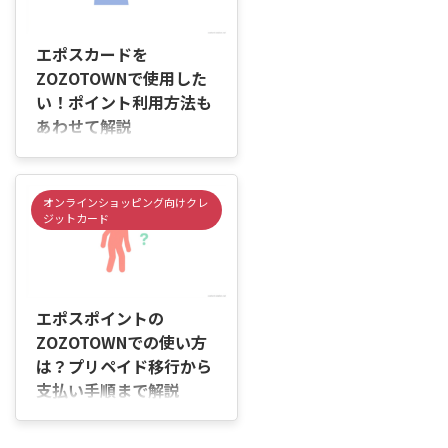
んか。 エポスポイントは
2026/6/4
ZOZOTOWNの買い物にも活用で
きますが、レジ画面でそのままポ
エポスカードを
イント払いを選ぶ仕組みではあり
ZOZOTOWNで使用した
ません。そのため、使い方を知ら
い！ポイント利用方法も
ないまま購入すると、通常どおり
あわせて解説
カード決済になることがありま
す。 また、エポスプリペイドカ
はじめに 「エポスカードって、
ードへのポイント移行や残高確認
ZOZOTOWNの支払いで使える
をしていないと、「ポイントを使
の？」「エポスポイントを使って
オンラインショッピング向けクレ
ったつもりだったのに使えていな
お得に買い物したいけれど、使い
ジットカード
...
方がよく分からない…」「支払い
のときにエラーになったらどうし
よう」と不安に感じていません
2026/6/4
か。 エポスカードはZOZOTOWN
で利用できますが、エポスポイン
エポスポイントの
トを買い物代に充てたい場合は、
ZOZOTOWNでの使い方
事前に設定や準備が必要になるこ
は？プリペイド移行から
とがあります。 また、プリペイ
支払い手順まで解説
ド残高不足や入力内容の間違いな
どが原因で、うまく利用できない
はじめに 「エポスポイントって、
ケースもあります。 そのため、購
ZOZOTOWNの支払いに使える